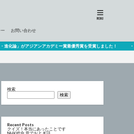
シー
お問い合わせ
論」がアジアンアカデミー賞最優秀賞を受賞しました！ ・当社は番組
検索
検索
Recent Posts
クイズ！本当にあったことです
NHK総合 音でおとぎ話